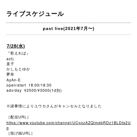
ライブスケジュール
past live(2021年7月〜)
7/28(水)
『歌えれば』
act
)
直子
かしもとゆか
夢奈
AyAn-E
open/start 18:00/18:30
adv/day ¥2500/¥3000
1d
(
別)
※
諸事情によりユウカさんがキャンセルとなりました
URL
［配信
］
https://www.youtube.com/channel/UCpxzAZQlmqbRDz1BLDts2U
g
URL
［投げ銭
］