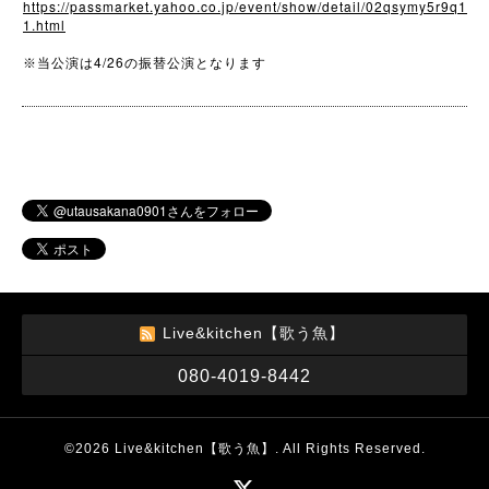
https://passmarket.yahoo.co.jp/event/show/detail/02qsymy5r9q1
1.html
4/26
※
当公演は
の振替公演となります
Live&kitchen【歌う魚】
080-4019-8442
©2026
Live&kitchen【歌う魚】
. All Rights Reserved.