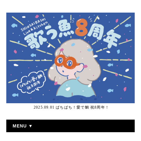
2025.09.01 ぱちぱち！愛で鯛 祝8周年！
MENU ▼