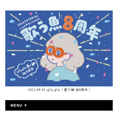
2025.09.01 ぱちぱち！愛で鯛 祝8周年！
MENU ▼