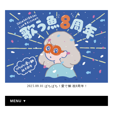
2025.09.01 ぱちぱち！愛で鯛 祝8周年！
MENU ▼