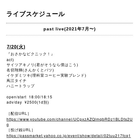
ライブスケジュール
past live(2021年7月〜)
7/20(火)
『おさかなピクニック！』
act
)
サイツアキノリ(君がそうなら僕はこう)
名切翔輝(さんかくとバツ)
イケダミツキ(理科室コーヒー実験ブレンド)
蔦江タイチ
ハニートラップ
open/start 18:00/18:15
adv/day ¥2500
1d
(
別)
URL
［配信
］
https://www.youtube.com/channel/UCpxzAZQlmqbRDz1BLDts2U
g
URL
［投げ銭
］
https://passmarket.yahoo.co.jp/event/show/detail/02tuu217fcq1