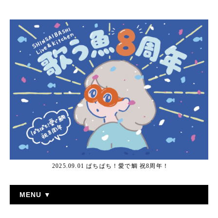
2025.09.01 ぱちぱち！愛で鯛 祝8周年！
MENU ▼