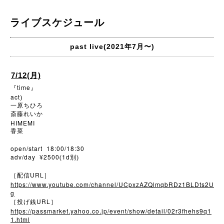
ライブスケジュール
past live(2021年7月〜)
7/12(月)
time
『
』
act
)
一原ちひろ
斎藤れいか
HIMEMI
香菜
open/start 18:00/18:30
adv/day ¥2500
1d
(
別)
URL
［配信
］
https://www.youtube.com/channel/UCpxzAZQlmqbRDz1BLDts2U
g
URL
［投げ銭
］
https://passmarket.yahoo.co.jp/event/show/detail/02r3fhehs9q1
1.html