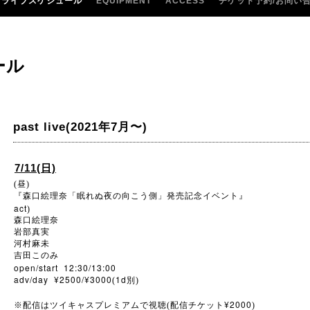
ライブスケジュール
EQUIPMENT
ACCESS
チケット予約/お問い
ール
past live(2021年7月〜)
7/11(日)
(昼)
『森口絵理奈「眠れぬ夜の向こう側」発売記念イベント』
act
)
森口絵理奈
岩部真実
河村麻未
吉田このみ
open/start 12:30/13:00
adv/day ¥2500/¥3000
1d
(
別)
¥2000
※
配信はツイキャスプレミアムで視聴(配信チケット
)