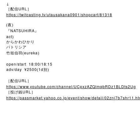
↓
URL
［配信
］
https://twitcasting.tv/utausakana0901/shopcart/81318
(夜)
NATSUHIRA
『
』
act
)
からかわひかり
パトリシア
eureka
竹垣伯羽(
)
open/start 18:00/18:15
adv/day ¥2500
1d
(
別)
URL
［配信
］
https://www.youtube.com/channel/UCpxzAZQlmqbRDz1BLDts2Ug
URL
［投げ銭
］
https://passmarket.yahoo.co.jp/event/show/detail/02znj7b7shr11.ht