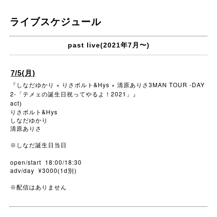
ライブスケジュール
past live(2021年7月〜)
7/5(月)
×
&Hys ×
3MAN TOUR -DAY
『しなだゆかり
りさボルト
清原ありさ
2-
2021
「テメェの誕生日祝ってやるよ！
」』
act
)
&Hys
りさボルト
しなだゆかり
清原ありさ
※
しなだ誕生日当日
open/start 18:00/18:30
adv/day ¥3000
1d
(
別)
※
配信はありません