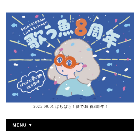
2025.09.01 ぱちぱち！愛で鯛 祝8周年！
MENU ▼