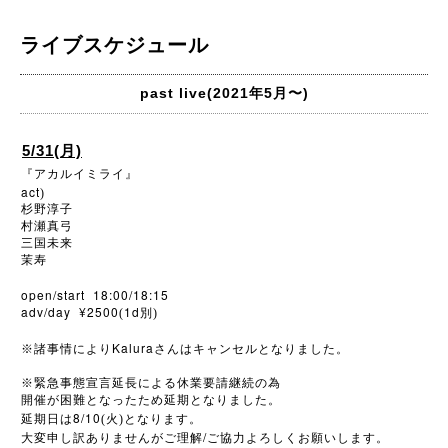
ライブスケジュール
past live(2021年5月〜)
5/31(月)
『アカルイミライ』
act
)
杉野淳子
村瀬真弓
三国未来
茉寿
open/start 18:00/18:15
adv/day ¥2500
1d
(
別)
Kalura
※
諸事情により
さんはキャンセルとなりました。
※
緊急事態宣言延長による休業要請継続の為
開催が困難となったため延期となりました。
8/10
延期日は
(火)となります。
/
大変申し訳ありませんがご理解
ご協力よろしくお願いします。