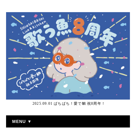
2025.09.01 ぱちぱち！愛で鯛 祝8周年！
MENU ▼