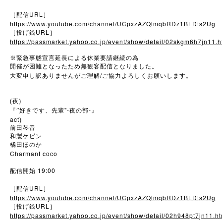
URL
［配信
］
https://www.youtube.com/channel/UCpxzAZQlmqbRDz1BLDts2Ug
URL
［投げ銭
］
https://passmarket.yahoo.co.jp/event/show/detail/02skgm6h7jn11.h
※
緊急事態宣言延長による休業要請継続の為
開催が困難となったため無観客配信となりました。
/
大変申し訳ありませんがご理解
ご協力よろしくお願いします。
(夜)
"-
-
『”好きです、先輩
夜の部
』
act
)
前田琴音
和製ケビン
橘田ほのか
Charmant coco
19:00
配信開始
URL
［配信
］
https://www.youtube.com/channel/UCpxzAZQlmqbRDz1BLDts2Ug
URL
［投げ銭
］
https://passmarket.yahoo.co.jp/event/show/detail/02h948pt7jn11.ht