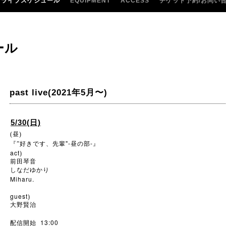
ライブスケジュール
EQUIPMENT
ACCESS
チケット予約/お問い
ール
past live(2021年5月〜)
5/30(日)
(昼)
"-
-
『”好きです、先輩
昼の部
』
act
)
前田琴音
しなだゆかり
Miharu.
guest
)
大野賢治
13:00
配信開始