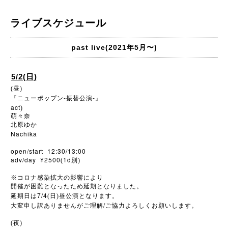
ライブスケジュール
past live(2021年5月〜)
5/2(日)
(昼)
-
-
『ニューポップン
振替公演
』
act
)
萌々奈
北原ゆか
Nachika
open/start 12:30/13:00
adv/day ¥2500
1d
(
別)
※
コロナ感染拡大の影響により
開催が困難となったため延期となりました。
7/4
延期日は
(日)昼公演となります。
/
大変申し訳ありませんがご理解
ご協力よろしくお願いします。
(夜)