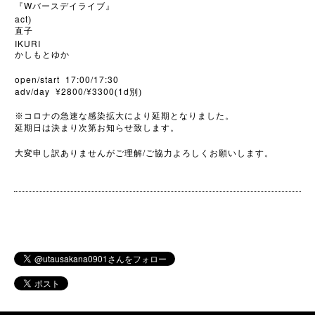
W
『
バースデイライブ』
act
)
直子
IKURI
かしもとゆか
open/start 17:00/17:30
adv/day ¥2800/¥3300
1d
(
別)
※
コロナの急速な感染拡大により延期となりました。
延期日は決まり次第お知らせ致します。
/
大変申し訳ありませんがご理解
ご協力よろしくお願いします。