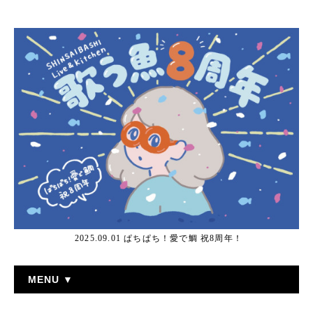
2025.09.01 ぱちぱち！愛で鯛 祝8周年！
MENU ▼