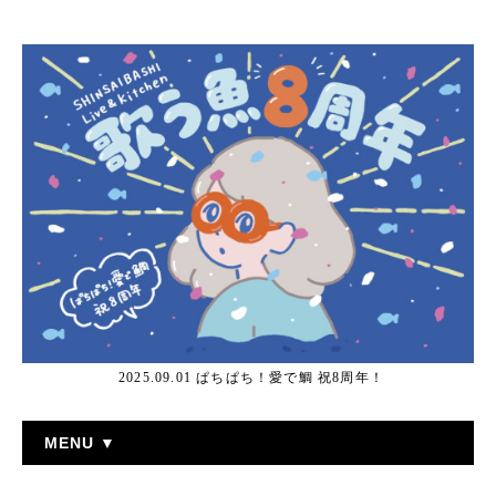
2025.09.01 ぱちぱち！愛で鯛 祝8周年！
MENU ▼