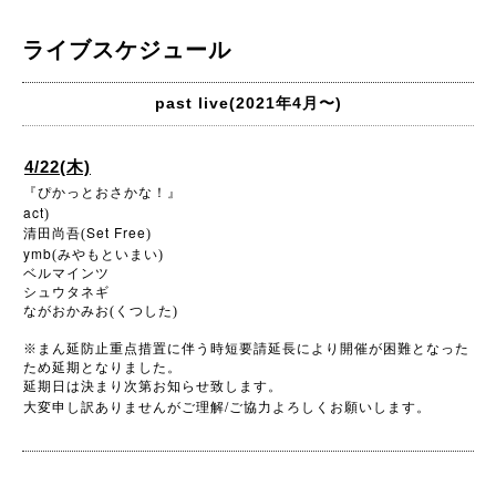
ライブスケジュール
past live(2021年4月〜)
4/22(木)
『ぴかっとおさかな！』
act
)
Set Free
清田尚吾(
)
ymb
(みやもといまい)
ベルマインツ
シュウタネギ
ながおかみお(くつした)
※
まん延防止重点措置に伴う時短要請延長により開催が困難となった
ため延期となりました。
延期日は決まり次第お知らせ致します。
/
大変申し訳ありませんがご理解
ご協力よろしくお願いします。