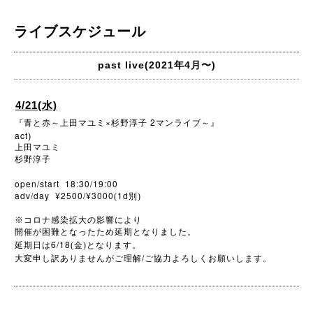
ライブスケジュール
past live(2021年4月〜)
4/21(水)
×
2
『青と赤～上田マユミ
杉野淳子
マンライブ～』
act
)
上田マユミ
杉野淳子
open/start 18:30/19:00
adv/day ¥2500/¥3000
1d
(
別)
※
コロナ感染拡大の影響により
開催が困難となったため延期となりました。
6/18
延期日は
(金)となります。
/
大変申し訳ありませんがご理解
ご協力よろしくお願いします。