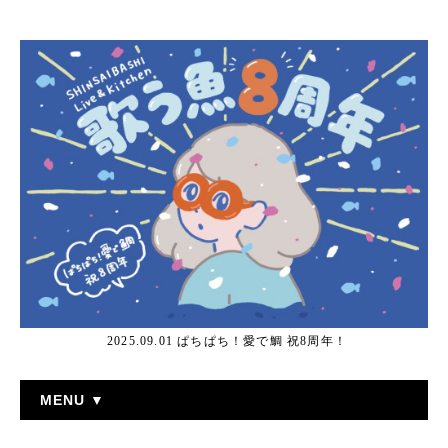
2025.09.01 ぱちぱち！愛で鯛 祝8周年！
MENU ▼