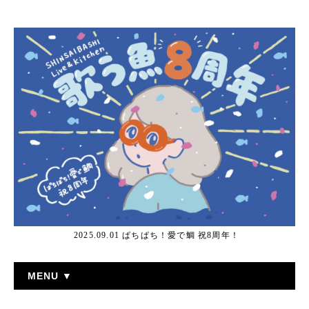
2025.09.01 ぱちぱち！愛で鯛 祝8周年！
MENU ▼