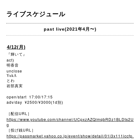
ライブスケジュール
past live(2021年4月〜)
4/12(月)
『輝いて』
act
)
明香音
unclose
YukA
とわ
岩部真実
open/start 17:00/17:15
adv/day ¥2500/¥3000
1d
(
別)
URL
［配信
］
https://www.youtube.com/channel/UCpxzAZQlmqbRDz1BLDts2U
g
URL
［投げ銭
］
https://passmarket.yahoo.co.jp/event/show/detail/01i3x111iccfp.