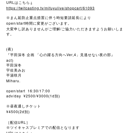
URL
↓
はこちら
https://twitcasting.tv/mifuyulive/shopcart/61093
※
まん延防止重点措置に伴う時短要請延長により
open/start
時間に変更がございます。
/
大変申し訳ありませんがご理解
ご協力いただきますようお願いしま
す。
(夜)
Ver
4
『平田深冬
企画
「心の躍る方向へ
,
」見逃せない夜の部』
act
)
平田深冬
宇佐美みお
平湯咲月
Miharu.
open/start 16:30/17:00
adv/day ¥2500/¥3000
1d
(
別)
※
昼夜通しチケット
¥4500
2d
(
別)
URL
［配信
］
※
ツイキャスプレミアでの配信となります
URL
↓