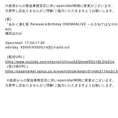
open/start
※
政府からの緊急事態宣言に伴い
時間に変更がございます。
/
大変申し訳ありませんがご理解
ご協力いただきますようお願いします。
(夜)
Release
Birthday ONEMANLIVE
『あわく滲む藍
＆
～かさねてはなやか
act
)
橘田ほのか
Open/start 17:00/17:30
adv/day ¥3000/¥3500
1d
sold out
(
別)※
URL
［配信
］
https://www.youtube.com/channel/UCpxzAZQlmqbRDz1BLDts2Ug
URL
［投げ銭
］
https://passmarket.yahoo.co.jp/event/show/detail/01mdp311fpu2u.h
open/start
※
政府からの緊急事態宣言に伴い
時間に変更がございます。
/
大変申し訳ありませんがご理解
ご協力いただきますようお願いします。