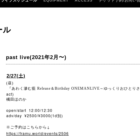
ライブスケジュール
EQUIPMENT
ACCESS
チケット予約/お問い
ール
past live(2021年2月〜)
2/27(土)
(昼)
『あわく滲む藍
Release
＆
Birthday ONEMANLIVE
～ゆっくりおひとり
act
)
橘田ほのか
open/start 12:00/12:30
adv/day ¥2500/¥3000
1d
(
別)
↓
※
ご予約はこちらから
https://framu.world/events/2506