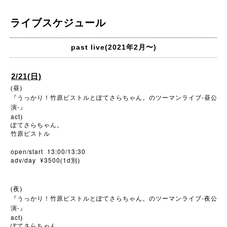
ライブスケジュール
past live(2021年2月〜)
2/21(日)
(昼)
-
『うっかり！竹原ピストルとぽてさらちゃん。のツーマンライブ
昼公
-
演
』
act
)
ぽてさらちゃん。
竹原ピストル
open/start 13:00/13:30
adv/day ¥3500
1d
(
別)
(夜)
-
『うっかり！竹原ピストルとぽてさらちゃん。のツーマンライブ
夜公
-
演
』
act
)
ぽてさらちゃん。