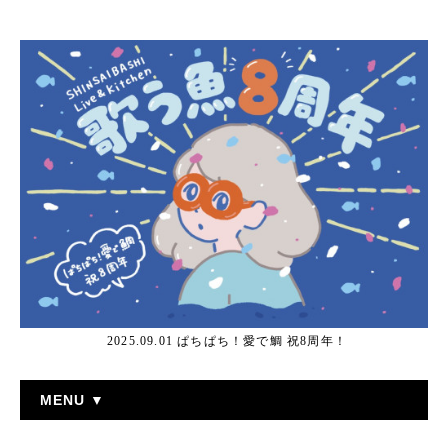
2025.09.01 ぱちぱち！愛で鯛 祝8周年！
MENU ▼