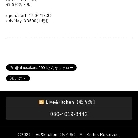
竹原ピストル
open/start 17:00/17:30
adv/day ¥3500
1d
(
別)
Live&kitchen【歌う魚】
080-4019-8442
©2026
Live&kitchen【歌う魚】
. All Rights Reserved.