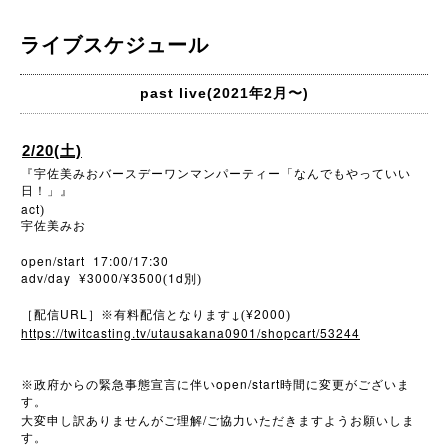
ライブスケジュール
past live(2021年2月〜)
2/20(土)
『宇佐美みおバースデーワンマンパーティー「なんでもやっていい
日！」』
act
)
宇佐美みお
open/start 17:00/17:30
adv/day ¥3000/¥3500
1d
(
別)
URL
↓
¥2000
［配信
］※有料配信となります
(
)
https://twitcasting.tv/utausakana0901/shopcart/53244
open/start
※
政府からの緊急事態宣言に伴い
時間に変更がございま
す。
/
大変申し訳ありませんがご理解
ご協力いただきますようお願いしま
す。