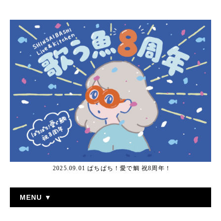
2025.09.01 ぱちぱち！愛で鯛 祝8周年！
MENU ▼