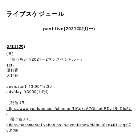
ライブスケジュール
past live(2021年2月〜)
2/11(木)
(昼)
2021
2
『歌う魚たち
～
マンスペシャル～』
act
)
優利香
天野花
open/start 13:00/13:30
adv/day ¥3000
1d
(
別)
URL
［配信
］
https://www.youtube.com/channel/UCpxzAZQlmqbRDz1BLDts2U
g
URL
［投げ銭
］
https://passmarket.yahoo.co.jp/event/show/detail/01n4fj11eqm7
8.html