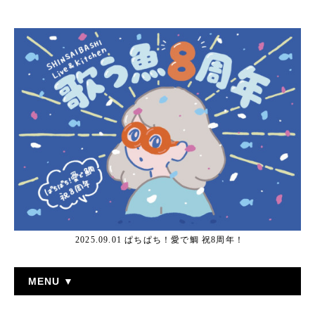
2025.09.01 ぱちぱち！愛で鯛 祝8周年！
MENU ▼