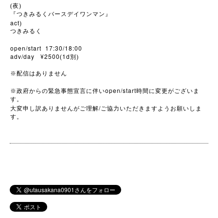
(夜)
『つきみるくバースデイワンマン』
act
)
つきみるく
open/start 17:30/18:00
adv/day ¥2500
1d
(
別)
※
配信はありません
open/start
※
政府からの緊急事態宣言に伴い
時間に変更がございま
す。
/
大変申し訳ありませんがご理解
ご協力いただきますようお願いしま
す。