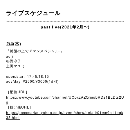
ライブスケジュール
past live(2021年2月〜)
2/4(木)
-2
-
『鍵盤の上で
マンスペシャル
』
act
)
杉野淳子
上田マユミ
open/start 17:45/18:15
adv/day ¥2500/¥3000
1d
(
別)
URL
［配信
］
https://www.youtube.com/channel/UCpxzAZQlmqbRDz1BLDts2U
g
URL
［投げ銭
］
https://passmarket.yahoo.co.jp/event/show/detail/01me9a11eqk
38.html