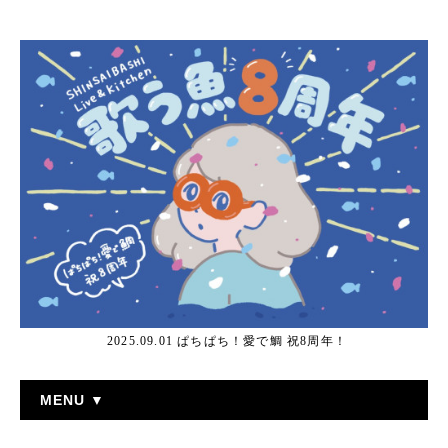
2025.09.01 ぱちぱち！愛で鯛 祝8周年！
MENU ▼