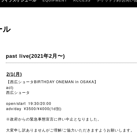
ライブスケジュール
EQUIPMENT
ACCESS
チケット予約/お問い
ール
past live(2021年2月〜)
2/1(月)
BIRTHDAY ONEMAN in OSAKA
【西広ショータ
】
act
)
西広ショータ
open/start 19:30/20:00
adv/day ¥3500/¥4000
1d
(
別)
※
政府からの緊急事態宣言に伴い中止となりました。
/
大変申し訳ありませんがご理解
ご協力いただきますようお願いします。