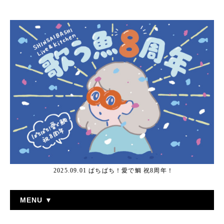
2025.09.01 ぱちぱち！愛で鯛 祝8周年！
MENU ▼