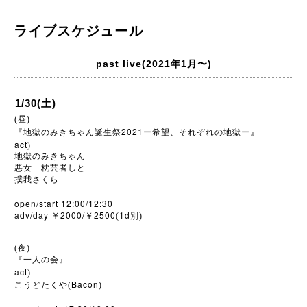
ライブスケジュール
past live(2021年1月〜)
1/30(土)
(昼)
2021
『地獄のみきちゃん誕生祭
ー希望、それぞれの地獄ー』
act
)
地獄のみきちゃん
悪女 枕芸者しと
撲我さくら
open/start 12:00/12:30
adv/day
2000/
2500
1d
￥
￥
(
別)
(夜)
『一人の会』
act
)
Bacon
こうどたくや(
)