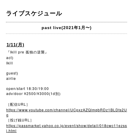
ライブスケジュール
past live(2021年1月〜)
1/11(月)
Ikill pre
『
孤独の逆襲』
act
)
Ikill
guest
)
airlie
open/start 18:30/19:00
adv/door ¥2500/¥3000
1d
(
別)
URL
［配信
］
https://www.youtube.com/channel/UCpxzAZQlmqbRDz1BLDts2U
g
URL
［投げ銭
］
https://passmarket.yahoo.co.jp/event/show/detail/018cwc11ezss
j.html