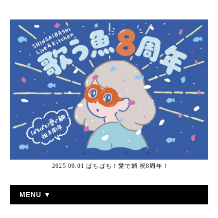
2025.09.01 ぱちぱち！愛で鯛 祝8周年！
MENU ▼