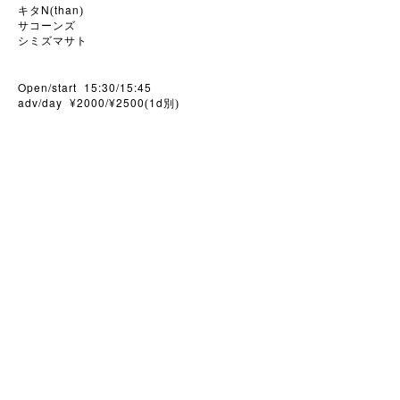
N
than
キタ
(
)
サコーンズ
シミズマサト
Open/start 15:30/15:45
adv/day ¥2000/¥2500
1d
(
別)