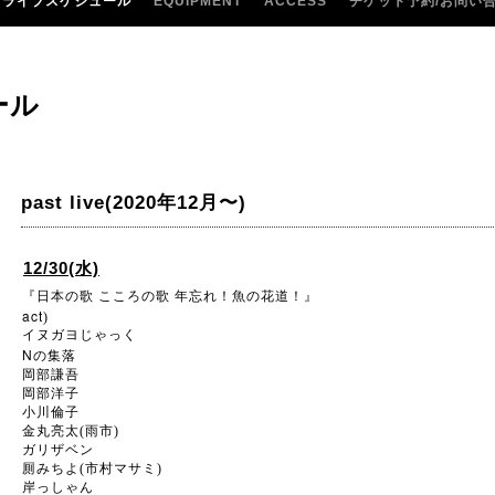
ライブスケジュール
EQUIPMENT
ACCESS
チケット予約/お問い
ール
past live(2020年12月〜)
12/30(水)
『日本の歌
こころの歌
年忘れ！魚の花道！』
act
)
イヌガヨじゃっく
N
の集落
岡部謙吾
岡部洋子
小川倫子
金丸亮太(雨市)
ガリザベン
厠みちよ(市村マサミ)
岸っしゃん