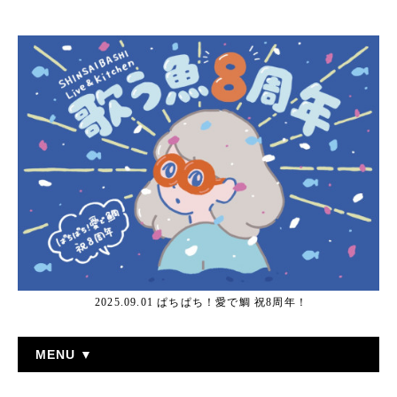
2025.09.01 ぱちぱち！愛で鯛 祝8周年！
MENU ▼