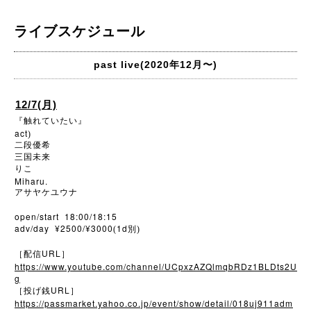
ライブスケジュール
past live(2020年12月〜)
12/7(月)
『触れていたい』
act
)
二段優希
三国未来
りこ
Miharu.
アサヤケユウナ
open/start 18:00/18:15
adv/day ¥2500/¥3000
1d
(
別)
URL
［配信
］
https://www.youtube.com/channel/UCpxzAZQlmqbRDz1BLDts2U
g
URL
［投げ銭
］
https://passmarket.yahoo.co.jp/event/show/detail/018uj911adm