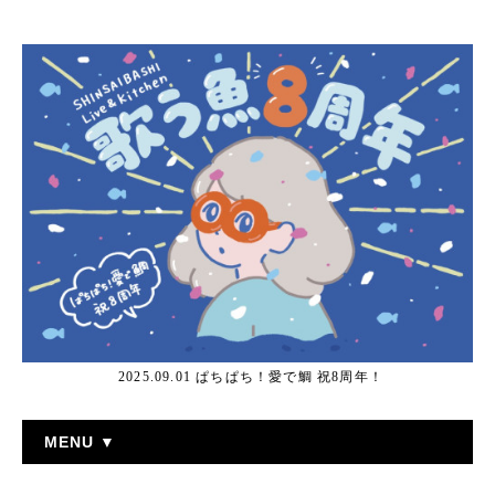
2025.09.01 ぱちぱち！愛で鯛 祝8周年！
MENU ▼