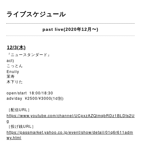
ライブスケジュール
past live(2020年12月〜)
12/3(木)
『ニュースタンダード』
act
)
こっとん
Enuiiy
茉寿
木下りた
open/start 18:00/18:30
adv/day ¥2500/¥3000
1d
(
別)
URL
［配信
］
https://www.youtube.com/channel/UCpxzAZQlmqbRDz1BLDts2U
g
URL
［投げ銭
］
https://passmarket.yahoo.co.jp/event/show/detail/01q6r611adm
wy.html