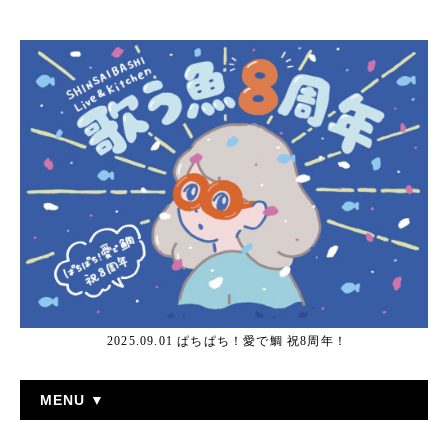
2025.09.01 ぱちぱち！愛で鯛 祝8周年！
MENU ▼