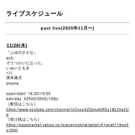
ライブスケジュール
past live(2020年11月〜)
11/26(木)
『ふゆのさかな』
act
)
ぞうつかいになった。
いぬいともき
ﾍﾝﾐ
濱本健児
sheme
open/start 18:30/19:00
adv/day ¥2500/3000
1d
(
別)
［配信はこちら］
https://www.youtube.com/channel/UCpxzAZQlmqbRDz1BLDts2U
g
［投げ銭はこちら］
https://passmarket.yahoo.co.jp/event/show/detail/01qcwt119ps3
c.html