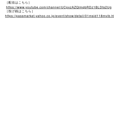
［配信はこちら］
https://www.youtube.com/channel/UCpxzAZQlmqbRDz1BLDts2Ug
［投げ銭はこちら］
https://passmarket.yahoo.co.jp/event/show/detail/01msid118mvib.h