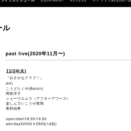
ライブスケジュール
EQUIPMENT
ACCESS
チケット予約/お問い
ール
past live(2020年11月〜)
11/24(火)
『おさかなクラブ！』
act
)
Bacon
こうどたくや(
)
岡部洋子
ショーウエムラ（アフターアワーズ）
楽しんでいこうや西岡
奥村由希
open/start18:30/19:00
adv/day¥2000
2500
1d
￥
(
別)