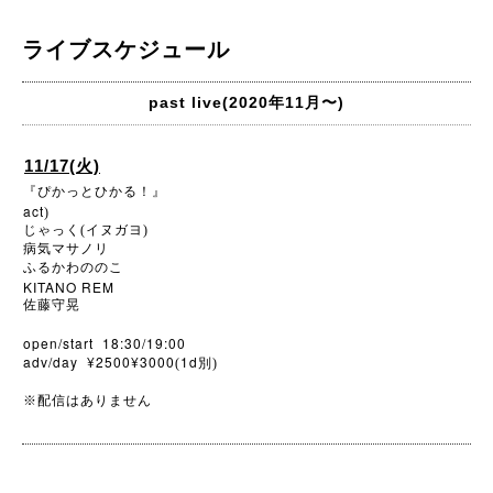
ライブスケジュール
past live(2020年11月〜)
11/17(火)
『ぴかっとひかる！』
act
)
じゃっく(イヌガヨ)
病気マサノリ
ふるかわののこ
KITANO REM
佐藤守晃
open/start 18:30/19:00
adv/day ¥2500¥3000
1d
(
別)
※
配信はありません