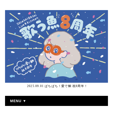
2025.09.01 ぱちぱち！愛で鯛 祝8周年！
MENU ▼