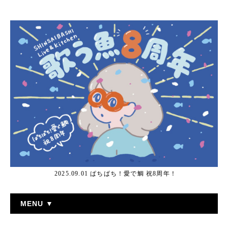
2025.09.01 ぱちぱち！愛で鯛 祝8周年！
MENU ▼