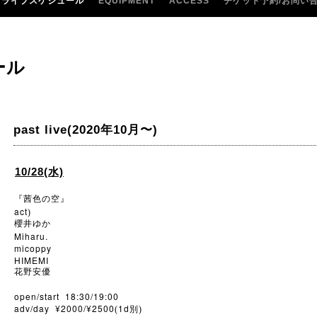
ライブスケジュール
EQUIPMENT
ACCESS
チケット予約/お問い
ール
past live(2020年10月〜)
10/28(水)
『茜色の空』
act
)
櫻井ゆか
Miharu.
micoppy
HIMEMI
花野安優
open/start 18:30/19:00
adv/day ¥2000/¥2500
1d
(
別)