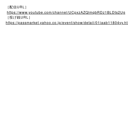
URL
［配信
］
https://www.youtube.com/channel/UCpxzAZQlmqbRDz1BLDts2Ug
URL
［投げ銭
］
https://passmarket.yahoo.co.jp/event/show/detail/01iaab11804vy.h