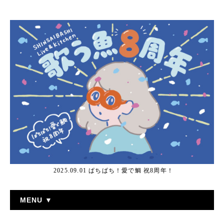
2025.09.01 ぱちぱち！愛で鯛 祝8周年！
MENU ▼