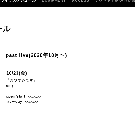
ライブスケジュール
EQUIPMENT
ACCESS
チケット予約/お問い
ール
past live(2020年10月〜)
10/23(金)
『おやすみです』
act
)
open/start xxx/xxx
adv/day xxx/xxx