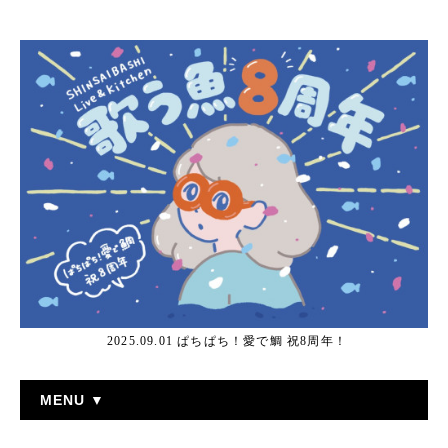
2025.09.01 ぱちぱち！愛で鯛 祝8周年！
MENU ▼