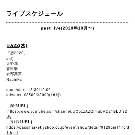
ライブスケジュール
past live(2020年10月〜)
10/22(木)
2020
『恋
』
act
)
天野花
森田雛
岩部真実
Nachika
open/start 18:30/19:00
adv/day ¥2500/¥3000
1d
(
別)
URL
［配信
］
https://www.youtube.com/channel/UCpxzAZQlmqbRDz1BLDts2
Ug
URL
［投げ銭
］
https://passmarket.yahoo.co.jp/event/show/detail/0129qm117cfd
1.html