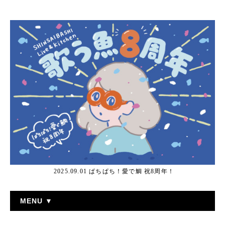
2025.09.01 ぱちぱち！愛で鯛 祝8周年！
MENU ▼