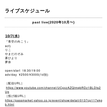
ライブスケジュール
past live(2020年10月〜)
10/7(水)
『青空の向こう』
act
)
りこ
やまだのぞみ
蒼ひより
夢奈
open/start 18:30/19:00
adv/day ¥2500/¥3000
1d
(
別)
URL
［配信
］
https://www.youtube.com/channel/UCpxzAZQlmqbRDz1BLDts2
Ug
URL
［投げ銭
］
https://passmarket.yahoo.co.jp/event/show/detail/0137cp117ekg
b.html