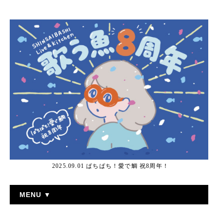
2025.09.01 ぱちぱち！愛で鯛 祝8周年！
MENU ▼