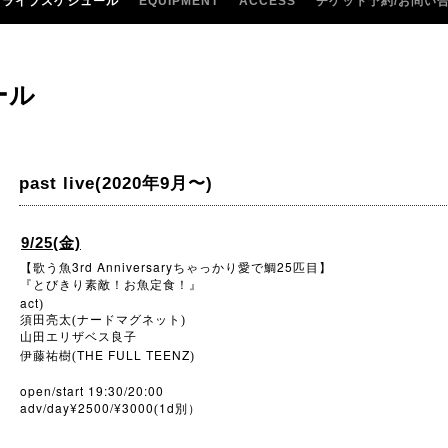
ライブスケジュール
EQUIPMENT
ACCESS
チケット予約/お問い
ール
past live(2020年9月〜)
9/25(金)
3rd Anniversary
25
【歌う魚
ちゃっかり愛で鯛
匹目】
『とびきり素敵！お魚定食！』
act
)
須田亮太(ナードマグネット)
山田エリザベス良子
THE FULL TEENZ
伊藤祐樹(
)
open/start 19:30/20:00
adv/day¥2500/¥3000
1d
(
別）