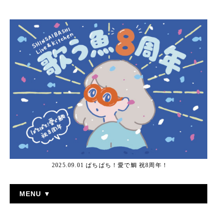
2025.09.01 ぱちぱち！愛で鯛 祝8周年！
MENU ▼