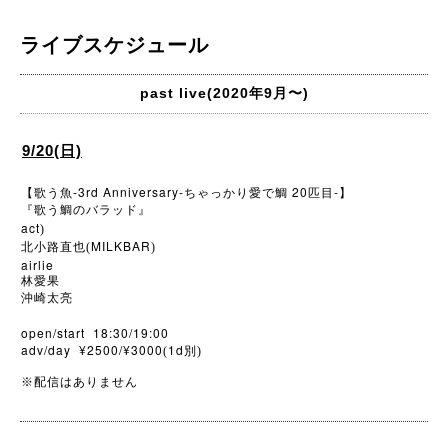
ライブスケジュール
past live(2020年9月〜)
9/20(日)
-3rd Anniversary-
20
-
【歌う魚
ちゃっかり愛で鯛
匹目
】
『歌う鯛のバラッド』
act
)
MILKBAR
北小路直也(
)
airlie
林愛果
沖崎太亮
open/start 18:30/19:00
adv/day
¥2500/¥3000
1d
(
別)
※配信はありません