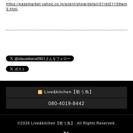
https://passmarket.yahoo.co.jp/event/show/detail/01rbt21159wm
3.html
Live&kitchen【歌う魚】
080-4019-8442
©2026
Live&kitchen【歌う魚】
. All Rights Reserved.