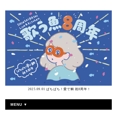
2025.09.01 ぱちぱち！愛で鯛 祝8周年！
MENU ▼