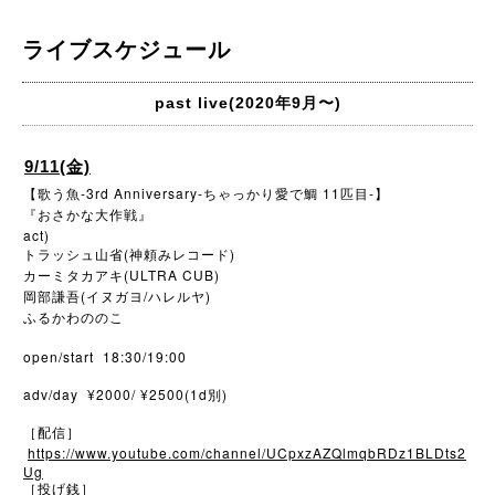
ライブスケジュール
past live(2020年9月〜)
9/11(金)
【歌う魚
-3rd Anniversary-
ちゃっかり愛で鯛
11
匹目
-
】
『おさかな大作戦』
act)
トラッシュ山省(神頼みレコード)
カーミタカアキ(ULTRA CUB)
岡部謙吾(イヌガヨ/ハレルヤ)
ふるかわののこ
open/start 18:30/19:00
adv/day ¥2000/ ¥2500(1d別)
［配信］
https://www.youtube.com/channel/UCpxzAZQlmqbRDz1BLDts2
Ug
［投げ銭］