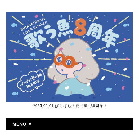
2025.09.01 ぱちぱち！愛で鯛 祝8周年！
MENU ▼