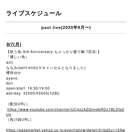
ライブスケジュール
past live(2020年9月〜)
9/7(月)
【歌う魚
-3rd Anniversary-
ちゃっかり愛で鯛 7
匹目
-
】
『優しい魚』
act
)
split end
ななみ(
)(※キャンセルとなりました)
櫻井ゆか
ayano.
Ikill
open/start 18:30/19:00
adv/day ¥2500/¥3000
1d
(
別)
URL
［配信
］
https://www.youtube.com/channel/UCpxzAZQlmqbRDz1BLDts2
Ug
URL
［投げ銭
］
https://passmarket.yahoo.co.jp/event/show/detail/01bd2u1159w