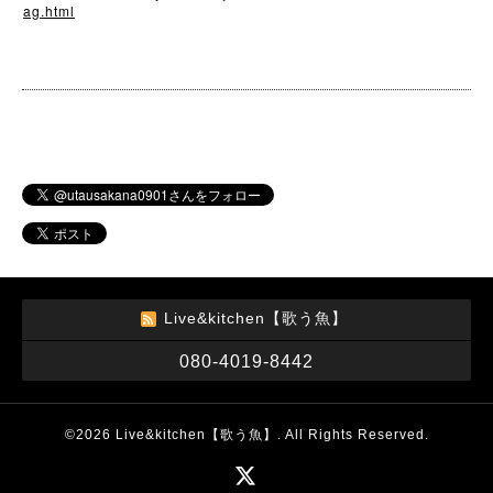
ag.html
Live&kitchen【歌う魚】
080-4019-8442
©2026
Live&kitchen【歌う魚】
. All Rights Reserved.