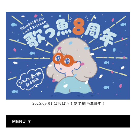
2025.09.01 ぱちぱち！愛で鯛 祝8周年！
MENU ▼