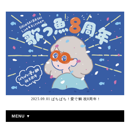
2025.09.01 ぱちぱち！愛で鯛 祝8周年！
MENU ▼