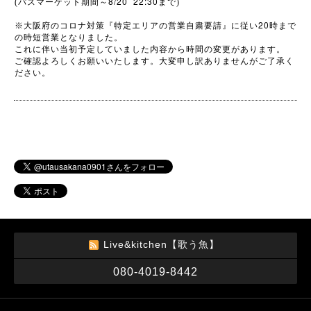
8/20 22:30
(パスマーケット期間～
まで)
20
※
大阪府のコロナ対策『特定エリアの営業自粛要請』に従い
時まで
の時短営業となりました。
これに伴い当初予定していました内容から時間の変更があります。
ご確認よろしくお願いいたします。大変申し訳ありませんがご了承く
ださい。
Live&kitchen【歌う魚】
080-4019-8442