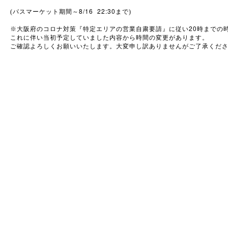
8/16 22:30
(パスマーケット期間～
まで)
20
※
大阪府のコロナ対策『特定エリアの営業自粛要請』に従い
時までの
これに伴い当初予定していました内容から時間の変更があります。
ご確認よろしくお願いいたします。大変申し訳ありませんがご了承くだ