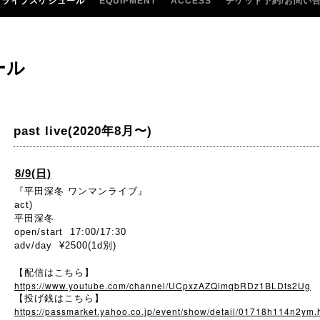
ライブスケジュール
EQUIPMENT
ACCESS
チケット予約/お問い
ール
past live(2020年8月〜)
8/9(日)
『平田深冬 ワンマンライブ』
act)
平田深冬
open/start 17:00/17:30
adv/day ¥2500(1d別)
【配信はこちら】
https://www.youtube.com/channel/UCpxzAZQlmqbRDz1BLDts2Ug
【投げ銭はこちら】
https://passmarket.yahoo.co.jp/event/show/detail/01718h114n2ym.