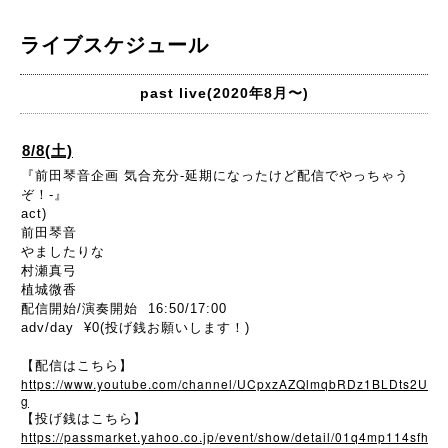
ライブスケジュール
past live(2020年8月〜)
8/8(土)
『前田琴音企画 気合充分-延期になったけど配信でやっちゃう
ぞ！-』
act)
前田琴音
やましたりな
村瀬真弓
植城微香
配信開始/演奏開始 16:50/17:00
adv/day ¥0(投げ銭お願いします！)
【配信はこちら】
https://www.youtube.com/channel/UCpxzAZQlmqbRDz1BLDts2U
g
【投げ銭はこちら】
https://passmarket.yahoo.co.jp/event/show/detail/01q4mp114sfh