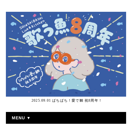
2025.09.01 ぱちぱち！愛で鯛 祝8周年！
MENU ▼