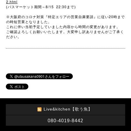
2.html
8/15 22:30
(パスマーケット期間～
まで)
20
※
大阪府のコロナ対策『特定エリアの営業自粛要請』に従い
時まで
の時短営業となりました。
これに伴い当初予定していました内容から時間の変更があります。
ご確認よろしくお願いいたします。大変申し訳ありませんがご了承く
ださい。
Live&kitchen【歌う魚】
080-4019-8442