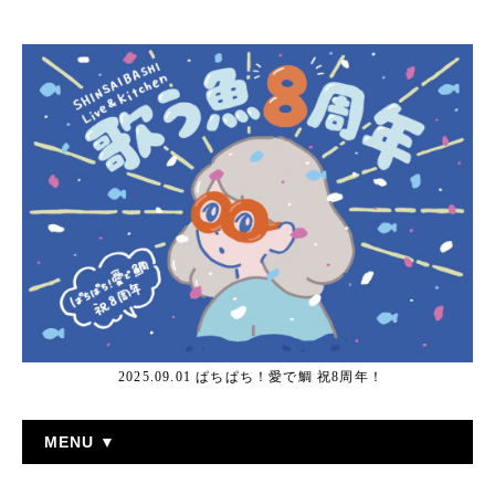
2025.09.01 ぱちぱち！愛で鯛 祝8周年！
MENU ▼