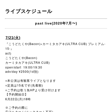
ライブスケジュール
past live(2020年7月〜)
7/21(火)
Bacon
×
ULTRA CUB
-
『こうどたくや(
)
カーミタカアキ(
)
プレミアム
15-
』
act
)
Bacon
こうどたくや(
)
ULTRA CUB
カーミタカアキ(
)
open/start 19:00/19:30
adv/day ¥2500
1d
(
別)
○
本公演は有観客ライブとなります
○
15
定員は
名です(先着順)
○
HP
ご予約は歌う魚
より受け付けます
【予約開始日】
6
22
18
月
日(月)
時
※
ご予約の際に