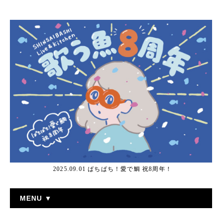
2025.09.01 ぱちぱち！愛で鯛 祝8周年！
MENU ▼