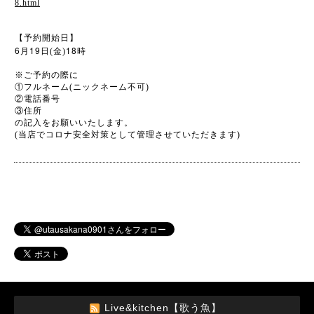
8.html
【予約開始日】
6
19
18
月
日(金)
時
※
ご予約の際に
①フルネーム(ニックネーム不可)
②電話番号
③住所
の記入をお願いいたします。
(当店でコロナ安全対策として管理させていただきます)
Live&kitchen【歌う魚】