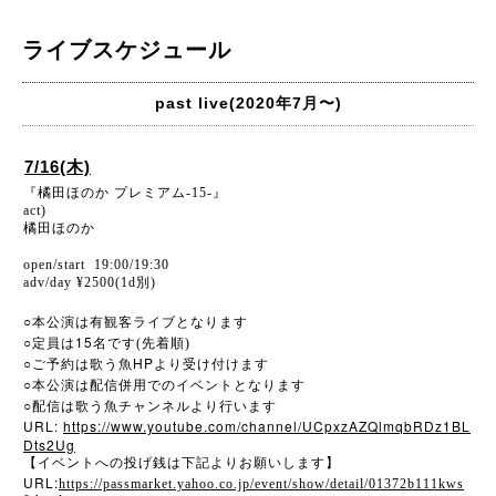
ライブスケジュール
past live(2020年7月〜)
7/16(木)
『橘田ほのか プレミアム-15-』
act)
橘田ほのか
open/start 19:00/19:30
adv/day ¥2500(1d別)
○
本公演は有観客ライブとなります
○
15
定員は
名です(先着順)
○
HP
ご予約は歌う魚
より受け付けます
○
本公演は配信併用でのイベントとなります
○
配信は歌う魚チャンネルより行います
URL:
https://www.youtube.com/channel/UCpxzAZQlmqbRDz1BL
Dts2Ug
【イベントへの投げ銭は下記よりお願いします】
URL:
https://passmarket.yahoo.co.jp/event/show/detail/01372b111kws