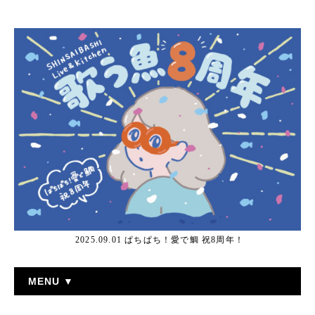
2025.09.01 ぱちぱち！愛で鯛 祝8周年！
MENU ▼