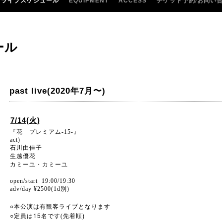
ライブスケジュール
EQUIPMENT
ACCESS
チケット予約/お問い
ール
past live(2020年7月〜)
7/14(火)
『花 プレミアム-15-』
act)
石川由佳子
生越優花
カミーユ・カミーユ
open/start 19:00/19:30
adv/day ¥2500(1d別)
○
本公演は有観客ライブとなります
○
15
定員は
名です(先着順)