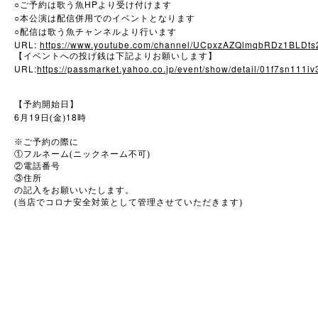
○
HP
ご予約は歌う魚
より受け付けます
○
本公演は配信併用でのイベントとなります
○
配信は歌う魚チャンネルより行います
URL:
https://www.youtube.com/channel/UCpxzAZQlmqbRDz1BLDt
【イベントへの投げ銭は下記よりお願いします】
URL:
https://passmarket.yahoo.co.jp/event/show/detail/01f7sn111iv
【予約開始日】
6
19
18
月
日(金)
時
※
ご予約の際に
①フルネーム(ニックネーム不可)
②電話番号
③住所
の記入をお願いいたします。
(当店でコロナ安全対策として管理させていただきます)