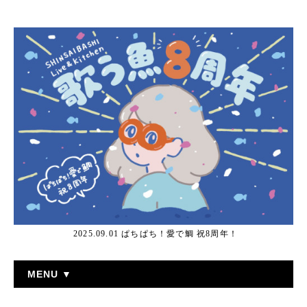
2025.09.01 ぱちぱち！愛で鯛 祝8周年！
MENU ▼