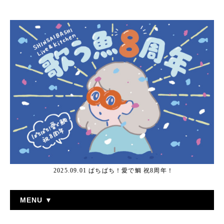
2025.09.01 ぱちぱち！愛で鯛 祝8周年！
MENU ▼