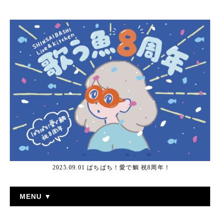
2025.09.01 ぱちぱち！愛で鯛 祝8周年！
MENU ▼