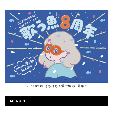
2025.09.01 ぱちぱち！愛で鯛 祝8周年！
MENU ▼